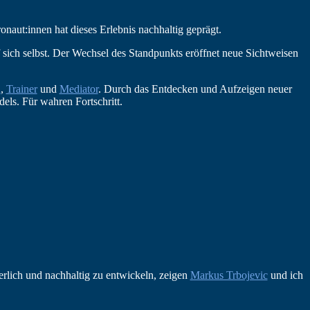
onaut:innen hat dieses Erlebnis nachhaltig geprägt.
sich selbst. Der Wechsel des Standpunkts eröffnet neue Sichtweisen
h
,
Trainer
und
Mediator
. Durch das Entdecken und Aufzeigen neuer
ls. Für wahren Fortschritt.
rlich und nachhaltig zu entwickeln, zeigen
Markus Trbojevic
und ich