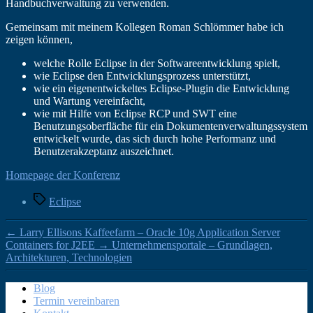
Handbuchverwaltung zu verwenden.
Gemeinsam mit meinem Kollegen Roman Schlömmer habe ich
zeigen können,
welche Rolle Eclipse in der Softwareentwicklung spielt,
wie Eclipse den Entwicklungsprozess unterstützt,
wie ein eigenentwickeltes Eclipse-Plugin die Entwicklung
und Wartung vereinfacht,
wie mit Hilfe von Eclipse RCP und SWT eine
Benutzungsoberfläche für ein Dokumentenverwaltungssystem
entwickelt wurde, das sich durch hohe Performanz und
Benutzerakzeptanz auszeichnet.
Homepage der Konferenz
Schlagwörter
Eclipse
←
Larry Ellisons Kaffeefarm – Oracle 10g Application Server
Containers for J2EE
→
Unternehmensportale – Grundlagen,
Architekturen, Technologien
Blog
Termin vereinbaren