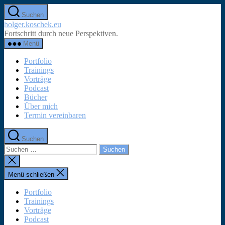
Zum
Suchen
Inhalt
holger.koschek.eu
springen
Fortschritt durch neue Perspektiven.
Menü
Portfolio
Trainings
Vorträge
Podcast
Bücher
Über mich
Termin vereinbaren
Suchen
Suchen
nach:
Suche
schließen
Menü schließen
Portfolio
Trainings
Vorträge
Podcast