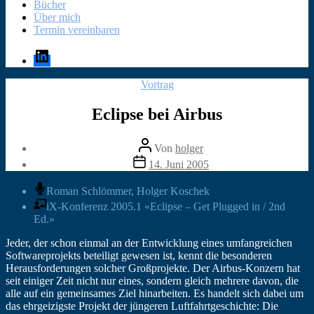
Bücher
Über mich
Termin vereinbaren
LinkedIn
Kategorien
Vortrag
Eclipse bei Airbus
Beitragsautor
Von
holger
Veröffentlichungsdatum
14. Juni 2005
Roman Schlömmer, Holger Koschek
iX-Konferenz 2005.1 «Eclipse – Get Plugged in / 2nd
Ed.»
Jeder, der schon einmal an der Entwicklung eines umfangreichen
Softwareprojekts beteiligt gewesen ist, kennt die besonderen
Herausforderungen solcher Großprojekte. Der Airbus-Konzern hat
seit einiger Zeit nicht nur eines, sondern gleich mehrere davon, die
alle auf ein gemeinsames Ziel hinarbeiten. Es handelt sich dabei um
das ehrgeizigste Projekt der jüngeren Luftfahrtgeschichte: Die