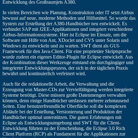
Entwicklung des Großraumjets A380.
In vielen Bereichen wie Planung, Konstruktion oder IT setzt Airbus
bewusst auf neue, moderne Methoden und Hilfsmittel. So wurde das
System zur Erstellung der A380-Handbücher neu entwickelt. Es
verbindet SAP mit J2EE-Applikationen und integriert verschiedene
Airbus-Informationssysteme. Hier ist Eclipse im Einsatz, um die
Software mit Hilfe von Ant, XDoclet und CVS unter Solaris und
Windows zu entwickeln und zu warten. SWT dient als GUI-
Framework für den Java-Client. Für eine proprietäre Skriptsprache
wurde zudem ein eigenes Editor-Plugin für Eclipse entwickelt. Aus
der Kombination dieser Werkzeuge entstand ein durchgängiger und
integrierter Entwicklungsprozess, der sich in der täglichen Praxis
bewährt und kontinuierlich verfeinert wird.
Auch für die redaktionelle Arbeit, die Verwaltung und die
Erzeugung von Master-CDs zur Vervielfältigung werden integrierte
Systeme benötigt. Diese müssen große Datenmengen verwalten
können, denn einige Handbücher umfassen mehrere zehntausend
Seiten. Eine benutzerfreundliche Oberfläche soll die komplexen
Abläufe bei der Erstellung, Versionierung und Produktion der
Handbücher optimal unterstützen. Die guten Erfahrungen mit
Eclipse als Entwicklungsumgebung und SWT für die Client-
Entwicklung führten zu der Entscheidung, die Eclipse 3.0 Rich
Client Platform (RCP) als Fundament für die Applikationen zur