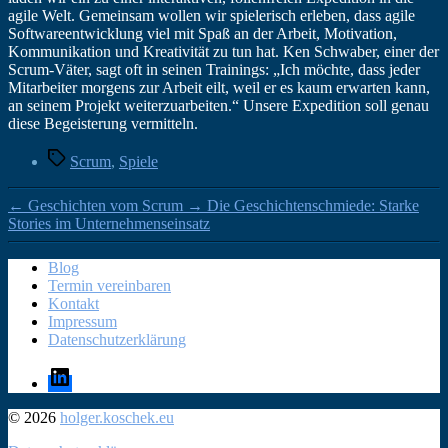
agile Welt. Gemeinsam wollen wir spielerisch erleben, dass agile
Softwareentwicklung viel mit Spaß an der Arbeit, Motivation,
Kommunikation und Kreativität zu tun hat. Ken Schwaber, einer der
Scrum-Väter, sagt oft in seinen Trainings: „Ich möchte, dass jeder
Mitarbeiter morgens zur Arbeit eilt, weil er es kaum erwarten kann,
an seinem Projekt weiterzuarbeiten.“ Unsere Expedition soll genau
diese Begeisterung vermitteln.
Schlagwörter
Scrum
,
Spiele
←
Geschichten vom Scrum
→
Die Geschichtenschmiede: Starke
Stories im Unternehmenseinsatz
Blog
Termin vereinbaren
Kontakt
Impressum
Datenschutzerklärung
LinkedIn
© 2026
holger.koschek.eu