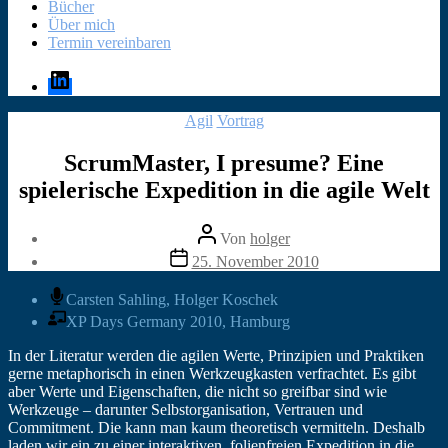
Bücher
Über mich
Termin vereinbaren
LinkedIn
Kategorien
Agil
Vortrag
ScrumMaster, I presume? Eine
spielerische Expedition in die agile Welt
Beitragsautor
Von
holger
Veröffentlichungsdatum
25. November 2010
Carsten Sahling, Holger Koschek
XP Days Germany 2010, Hamburg
In der Literatur werden die agilen Werte, Prinzipien und Praktiken
gerne metaphorisch in einen Werkzeugkasten verfrachtet. Es gibt
aber Werte und Eigenschaften, die nicht so greifbar sind wie
Werkzeuge – darunter Selbstorganisation, Vertrauen und
Commitment. Die kann man kaum theoretisch vermitteln. Deshalb
laden wir ein zu einer interaktiven, folienfreien Expedition in die