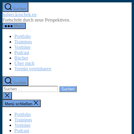
Zum
Suchen
Inhalt
holger.koschek.eu
springen
Fortschritt durch neue Perspektiven.
Menü
Portfolio
Trainings
Vorträge
Podcast
Bücher
Über mich
Termin vereinbaren
Suchen
Suchen
nach:
Suche
schließen
Menü schließen
Portfolio
Trainings
Vorträge
Podcast