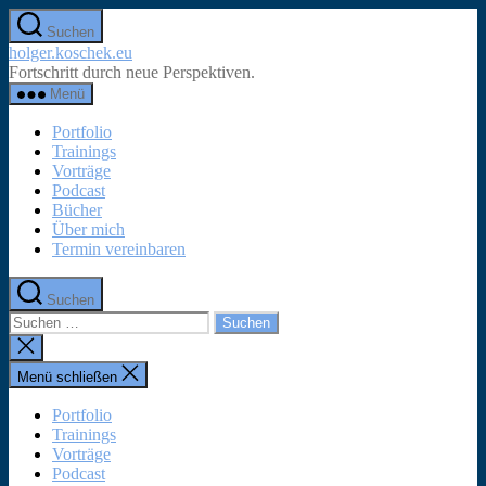
Zum
Suchen
Inhalt
holger.koschek.eu
springen
Fortschritt durch neue Perspektiven.
Menü
Portfolio
Trainings
Vorträge
Podcast
Bücher
Über mich
Termin vereinbaren
Suchen
Suchen
nach:
Suche
schließen
Menü schließen
Portfolio
Trainings
Vorträge
Podcast