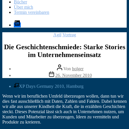
Bücher
Über mich
Termin vereinbaren
LinkedIn
Kategorien
Agil
Vortrag
Die Geschichtenschmiede: Starke Stories
im Unternehmenseinsatz
Beitragsautor
Von
holger
Veröffentlichungsdatum
26. November 2010
XP Days Germany 2010, Hamburg
Wenn wir im beruflichen Umfeld überzeugen wollen, dann tun wir
dies fast ausschließlich mit Daten, Zahlen und Fakten. Dabei kennen
wir alle aus unserer Kindheit die Kraft, die in erzählten Geschichten
steckt. Dieses Potenzial lässt sich auch in Unternehmen nutzen, um
Kunden und Mitarbeiter zu überzeugen, Ideen zu vermitteln und
Produkte zu kreieren.