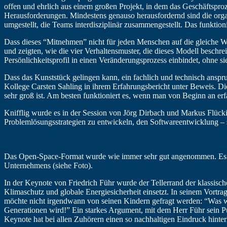
offen und ehrlich aus einem großen Projekt, in dem das Geschäftsproz
Herausforderungen. Mindestens genauso herausfordernd sind die orga
umgestellt, die Teams interdisziplinär zusammengestellt. Das funkti
Dass dieses “Mitnehmen” nicht für jeden Menschen auf die gleiche We
und zeigten, wie die vier Verhaltensmuster, die dieses Modell besch
Persönlichkeitsprofil in einen Veränderungsprozess einbindet, ohne s
Dass das Kunststück gelingen kann, ein fachlich und technisch anspr
Kollege Carsten Sahling in ihrem Erfahrungsbericht unter Beweis. D
sehr groß ist. Am besten funktioniert es, wenn man von Beginn an erf
Knifflig wurde es in der Session von Jörg Dirbach und Markus Flück
Problemlösungsstrategien zu entwickeln, den Softwareentwicklung – so
Das Open-Space-Format wurde wie immer sehr gut angenommen. Es ent
Unternehmens (siehe Foto).
In der Keynote von Friedrich Führ wurde der Tellerrand der klassis
Klimaschutz und globale Energiesicherheit einsetzt. In seinem Vortra
möchte nicht irgendwann von seinen Kindern gefragt werden: “Was w
Generationen wird!” Ein starkes Argument, mit dem Herr Führ sein P
Keynote hat bei allen Zuhörern einen so nachhaltigen Eindruck hint