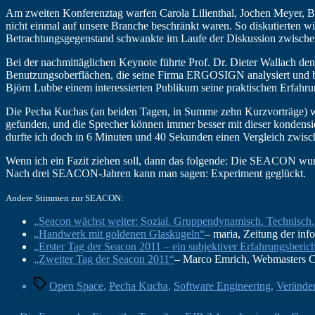
Am zweiten Konferenztag warfen Carola Lilienthal, Jochen Meyer, Be
nicht einmal auf unsere Branche beschränkt waren. So diskutierten wi
Betrachtungsgegenstand schwankte im Laufe der Diskussion zwischen
Bei der nachmittäglichen Keynote führte Prof. Dr. Dieter Wallach de
Benutzungsoberflächen, die seine Firma ERGOSIGN analysiert und be
Björn Lubbe einem interessierten Publikum seine praktischen Erfahru
Die Pecha Kuchas (an beiden Tagen, in Summe zehn Kurzvorträge) wa
gefunden, und die Sprecher können immer besser mit dieser kondensi
durfte ich doch in 6 Minuten und 40 Sekunden einen Vergleich zwis
Wenn ich ein Fazit ziehen soll, dann das folgende: Die SEACON wu
Nach drei SEACON-Jahren kann man sagen: Experiment geglückt.
Andere Stimmen zur SEACON:
„Seacon wächst weiter: Sozial. Gruppendynamisch. Technisch.
„Handwerk mit goldenen Glaskugeln“
– maria, Zeitung der inf
„Erster Tag der Seacon 2011 – ein subjektiver Erfahrungsberic
„Zweiter Tag der Seacon 2011“
– Marco Emrich, Webmasters C
Schlagwörter
Open Space
,
Pecha Kucha
,
Software Engineering
,
Verände