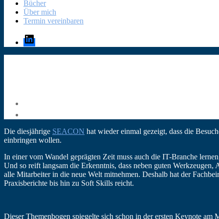
Bücher
Über mich
Termin vereinbaren
LinkedIn
Die diesjährige
SEACON
hat wieder einmal gezeigt, dass die Besuch
einbringen wollen.
In einer vom Wandel geprägten Zeit muss auch die IT-Branche lernen
Und so reift langsam die Erkenntnis, dass neben guten Werkzeugen,
alle Mitarbeiter in die neue Welt mitnehmen. Deshalb hat der Fach
Praxisberichte bis hin zu Soft Skills reicht.
Dieser Themenbogen spiegelte sich schon in der ersten Keynote am 