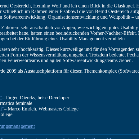
rnd Oestereich, Henning Wolf und ich einen Blick in die Glaskugel. H
r schließlich im Rahmen einer Fishbowl die von Bernd Oestereich aufges
 Softwareentwicklung, Organisationsentwicklung und Weltpolitik – un
n Zuhörern sehr anschaulich vor Augen, wie wichtig ein gutes Usabilit
arbeitet hatte, hatten einen beeindruckenden Vorher-Nachher-Effekt.
ngen bei der Einführung eines Usability Management vermitteln.
ren sehr hochkarätig. Dieses kurzweilige und für den Vortragenden s
erten Form der Wissensvermittlung umgehen. Trotzdem bedeutet Pecha 
chen Feuerwehrteams und agilen Softwareentwicklungsteams ziehen.
rde 2009 als Austauschplattform für diesen Themenkomplex (Softwar
“
– Jürgen Diercks, heise Developer
ormatica feminale
ht“
– Marco Emrich, Webmasters College
ollege
rungsmanagement