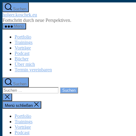
Zum
Suchen
Inhalt
holger.koschek.eu
springen
Fortschritt durch neue Perspektiven.
Menü
Portfolio
Trainings
Vorträge
Podcast
Bücher
Über mich
Termin vereinbaren
Suchen
Suchen
nach:
Suche
schließen
Menü schließen
Portfolio
Trainings
Vorträge
Podcast