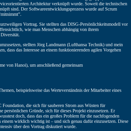
viceorientierten Architektur verknüpft wurde. Soweit die technischen
rknüpft sind. Der Softwareentwicklungsprozess wurde auf Scrum
 “mitnimmt”.
urzweiligen Vortrag. Sie stellten das DISG-Persönlichkeitsmodell vor
 offensichtlich, wie man Menschen abhängig von ihrem
Diversität.
l umzusetzen, stellten Jörg Landmann (Lufthansa Technik) und mein
n, dass das Interesse an einem funktionierenden agilen Vorgehen
Türme von Hanoi), um anschließend gemeinsam
men, beispielsweise das Werteverständnis der Mitarbeiter eines
 Foundation, die sich für sauberen Strom aus Wüsten für
 persönlichen Gründe, sich für dieses Projekt einzusetzen. Er
sstest doch, dass das ein großes Problem für die nachfogenden
inem wirklich wichtig ist – und sich genau dafür einzusetzen. Diese
ensiv über den Vortrag diskutiert wurde.