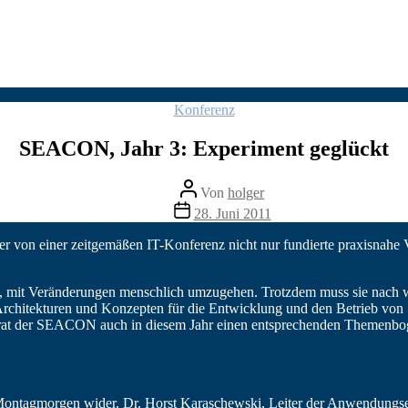
Kategorien
Konferenz
SEACON, Jahr 3: Experiment geglückt
Beitragsautor
Von
holger
Veröffentlichungsdatum
28. Juni 2011
er von einer zeitgemäßen IT-Konferenz nicht nur fundierte praxisnahe
, mit Veränderungen menschlich umzugehen. Trotzdem muss sie nach wi
 Architekturen und Konzepten für die Entwicklung und den Betrieb von
beirat der SEACON auch in diesem Jahr einen entsprechenden Themenbo
Montagmorgen wider. Dr. Horst Karaschewski, Leiter der Anwendungse