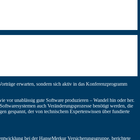
 Vorträge erwarten, sondern sich aktiv in das Konferenzprogramm
e vor unablässig gute Software produzieren – Wandel hin oder her.
 Softwaresystemen auch Veränderungsprozesse benötigt werden, die
gen gespannt, der von technischem Expertenwissen über fundierte
ntwicklung bei der HanseMerkur Versicherungsgruppe, berichtete