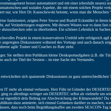
essmanagement besser automatisiert und mit einer (ebenfalls neuen) ser
nisatorischen und sozialen Aspekte, die mit einem solchen Projekt ve
oniert nur, wie Herr Dr. Karaschewski betonte, wenn man die Menschen
ise funktioniert, zeigten Peter Siwon und Rudolf Eckmüller in ihrem k
reibt, auf Veränderungen reagieren. Mit diesem Wissen war es dann fast
ie abzuschrecken oder zu überfordern. Ein schönes Lehrstück in Sachen 
uchsvolles Projekt in einem konservativen Umfeld sehr erfolgreich agi
ie angeregten Diskussionen während des Vortrags und auch danach zeige
ahrene agile Trainer und Coaches zu Rate zieht.
iger. Sie stellten dem Publikum kleine Denksportaufgaben (z.B. die 
 auch der Titel der Session – ist eine Sache des Verstandes.
wickelten sich spannende Diskussionen zu ganz unterschiedlichen The
chen IT mehr als einmal verlassen. Herr Führ ist Gründer der DESERTEC
g ging es allerdings weniger um DESERTEC selbst als vielmehr um seine
ar eigentlich dein Beitrag zur Abschwächung des Klimawandels? Du wu
ublikum dazu animierte, sich einmal Gedanken darüber zu machen, was e
erlassen, dass noch beim Begrüßungskaffee am zweiten SEACON-Tag int