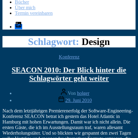
Bücher
Über mich
Termin vereinbaren
LinkedIn
Schlagwort:
Design
Kategorien
Konferenz
SEACON 2010: Der Blick hinter die
Schlagwörter geht weiter
Beitragsautor
Von
holger
Veröffentlichungsdatum
29. Juni 2010
Nach dem letztjährigen Premierenerfolg der Software-Engineering-
Konferenz SEACON betrat ich gestern das Hotel Atlantic in
Hamburg mit hohen Erwartungen. Damit war ich nicht allein. Die
ersten Gäste, die ich im Ausstellungsraum traf, waren allesamt
Wiederholungstäter. Und so blickten wir gespannt den zwei Tagen