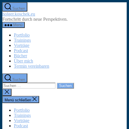
Zum
Suchen
Inhalt
holger.koschek.eu
springen
Fortschritt durch neue Perspektiven.
Menü
Portfolio
Trainings
Vorträge
Podcast
Bücher
Über mich
Termin vereinbaren
Suchen
Suchen
nach:
Suche
schließen
Menü schließen
Portfolio
Trainings
Vorträge
Podcast