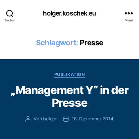
holger.koschek.eu
Suchen
Menü
Schlagwort:
Presse
Kategorien
PUBLIKATION
„Management Y“ in der
Presse
Von
holger
16. Dezember 2014
Beitragsautor
Veröffentlichungsdatum