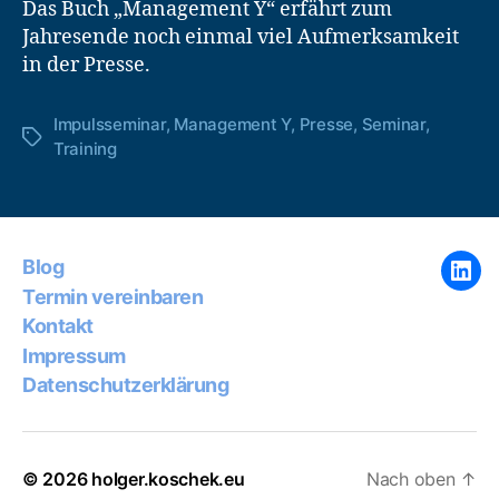
Das Buch „Management Y“ erfährt zum
Jahresende noch einmal viel Aufmerksamkeit
in der Presse.
Impulsseminar
,
Management Y
,
Presse
,
Seminar
,
Schlagwörter
Training
Blog
Link
Termin vereinbaren
Kontakt
Impressum
Datenschutzerklärung
© 2026
holger.koschek.eu
Nach oben
↑