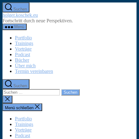
Zum
Suchen
Inhalt
holger.koschek.eu
springen
Fortschritt durch neue Perspektiven.
Menü
Portfolio
Trainings
Vorträge
Podcast
Bücher
Über mich
Termin vereinbaren
Suchen
Suchen
nach:
Suche
schließen
Menü schließen
Portfolio
Trainings
Vorträge
Podcast