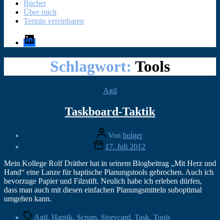
Bücher
Über mich
Termin vereinbaren
LinkedIn
Schlagwort:
Tools
Kategorien
Agil
Taskboard-Taktik
Beitragsautor
Von
holger
Veröffentlichungsdatum
17. Juli 2012
Mein Kollege Rolf Dräther hat in seinem Blogbeitrag „Mit Herz und
Hand“ eine Lanze für haptische Planungstools gebrochen. Auch ich
bevorzuge Papier und Filzstift. Neulich habe ich erleben dürfen,
dass man auch mit diesen einfachen Planungsmitteln suboptimal
umgehen kann.
Schlagwörter
Agil
,
Haptik
,
Scrum
,
Storycard
,
Task
,
Tools