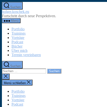
Zum
Suchen
Inhalt
holger.koschek.eu
springen
Fortschritt durch neue Perspektiven.
Menü
Portfolio
Trainings
Vorträge
Podcast
Bücher
Über mich
Termin vereinbaren
Suchen
Suchen
nach:
Suche
schließen
Menü schließen
Portfolio
Trainings
Vorträge
Podcast