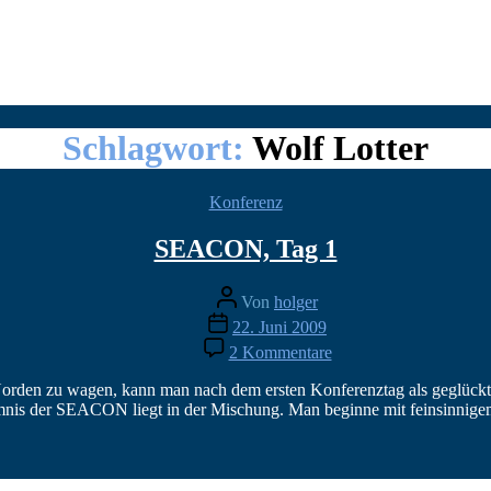
Schlagwort:
Wolf Lotter
Kategorien
Konferenz
SEACON, Tag 1
Beitragsautor
Von
holger
Veröffentlichungsdatum
22. Juni 2009
zu
2 Kommentare
SEACON,
Tag
rden zu wagen, kann man nach dem ersten Konferenztag als geglückt b
1
imnis der SEACON liegt in der Mischung. Man beginne mit feinsinnige