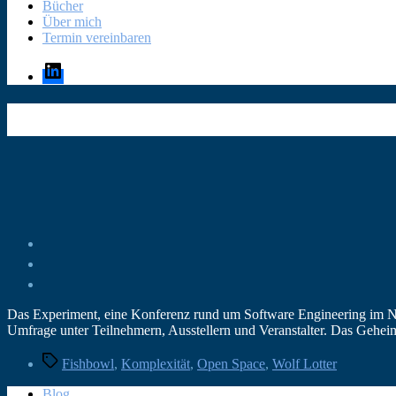
Bücher
Über mich
Termin vereinbaren
LinkedIn
Das Experiment, eine Konferenz rund um Software Engineering im No
Umfrage unter Teilnehmern, Ausstellern und Veranstalter. Das Gehe
Schlagwörter
Fishbowl
,
Komplexität
,
Open Space
,
Wolf Lotter
Blog