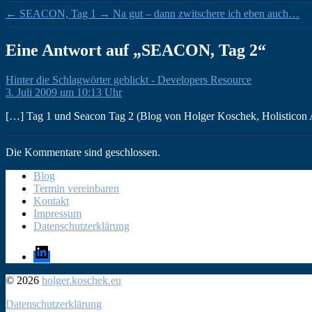
←
SEACON, Tag 1
→
Na gut – dann zwitschere ich eben auch…
Eine Antwort auf „SEACON, Tag 2“
sagt:
Hinter die Schlagwörter geblickt - Developers Resource
3. Juli 2009 um 10:13 Uhr
[…] Tag 1 und Seacon Tag 2 (Blog von Holger Koschek, Holisticon 
Die Kommentare sind geschlossen.
Blog
Termin vereinbaren
Kontakt
Impressum
Datenschutzerklärung
LinkedIn
© 2026
holger.koschek.eu
Datenschutzerklärung