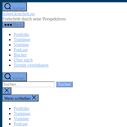
Zum
Suchen
Inhalt
holger.koschek.eu
springen
Fortschritt durch neue Perspektiven.
Menü
Portfolio
Trainings
Vorträge
Podcast
Bücher
Über mich
Termin vereinbaren
Suchen
Suchen
nach:
Suche
schließen
Menü schließen
Portfolio
Trainings
Vorträge
Podcast