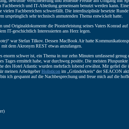
ung, bewusste Verschleierung und fehlende Freude am Umgang mit Spra
 von Fachbereich und IT-Abteilung gemeinsam benutzt werden kann. Ein
e vielen Fachbereichen schwerfällt. Die interdisziplinär besetzte Runde
nem ursprünglich sehr technisch anmutenden Thema entwickelt hatte.
n und Originaldokumente die Pionierleistung seines Vaters Konrad auf 
em IT-geschichtlich Interessierten ans Herz legen.
ote)“ war Stefan Tilkov. Dessen MacBook Air hatte Kommunikationspro
h ich mit dem Akronym REST etwas anzufangen.
 es enorm schwer ist, ein Thema in nur zehn Minuten umfassend genug 
s Tages ermittelt habe, war durchweg positiv. Die meisten Pluspunk
e des Hotel Atlantic wurden mehrfach lobend erwähnt. Mir gefiel die 
für meinen Arbeitgeber
Holisticon
im „Gründerkreis“ der SEACON aktiv, 
bin ich gespannt auf die Nachbesprechung und freue mich auf die hof
er)