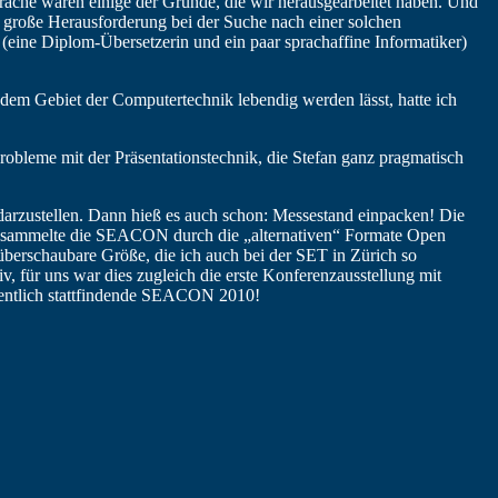
che waren einige der Gründe, die wir herausgearbeitet haben. Und
e große Herausforderung bei der Suche nach einer solchen
 (eine Diplom-Übersetzerin und ein paar sprachaffine Informatiker)
dem Gebiet der Computertechnik lebendig werden lässt, hatte ich
bleme mit der Präsentationstechnik, die Stefan ganz pragmatisch
darzustellen. Dann hieß es auch schon: Messestand einpacken! Die
te sammelte die SEACON durch die „alternativen“ Formate Open
überschaubare Größe, die ich auch bei der SET in Zürich so
für uns war dies zugleich die erste Konferenzausstellung mit
fentlich stattfindende SEACON 2010!