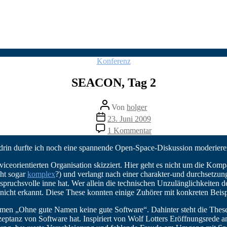
Kategorien
Konferenz
SEACON, Tag 2
Beitragsautor
Von
holger
Veröffentlichungsdatum
23. Juni 2009
zu
1 Kommentar
SEACON,
Tag
drin durfte ich noch eine spannende Open-Space-Diskussion moderiere
2
rviceorientierten Organisation skizziert. Hier geht es nicht um die Ko
cht sogar
komplex
?) und verlangt nach einer charakter-und durchsetzung
spruchsvolle inne hat. Wer allein die technischen Unzulänglichkeiten
nicht erkannt. Diese These konnten einige Zuhörer mit konkreten Beispie
men „Ohne gute Namen keine gute Software“. Dahinter steht die Thes
Akzeptanz von Software hat. Inspiriert von Wolf Lotters Eröffnungsrede