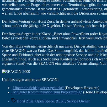
nachlässigen Namensgebung zu finden. Schlamperei, fehlende Erfahr
wir stellten uns die Frage, ob es immer eine Terminologie gibt, die
gemeinsamen Sprache ist die von der IT geforderte Formalisierung, di
war am Ende überrascht, wie vielschichtig sich die Diskussion zu ei
Den tollen Vortrag von Horst Zuse, in dem er anhand vieler Anekdote
schon auf der diesjährigen JAX gehört. Diesen Vortrag möchte ich jed
Der Regatta-Sieger in der Klasse „Einer ohne PowerPoint (oder Keyn
löste: Er hielt den Vortrag folien- und einwandfrei. Jetzt weiß auc
Von den Kurzvorträgen erhaschte ich nur zwei. Die bestätigten, dass
erste SEACON war zu Ende. Das Stimmungsbild, das ich im Laufe de
Space und Fishbowl, aber auch der reibungslose Service und die Küch
angenehm finde. Auch aus Sicht eines Konferenz-Sponsors (ich war 
eigenem Stand) war die SEACON eine attraktive Veranstaltung. Nun 
Und das sagen andere zur SEACON:
„Hinter die Schlagwörter geblickt“
(Developers Resource)
„Mit guter Kommunikation zum Projekterfolg“
(Heise Develop
Schlagwörter
Horst Zuse
,
Open Space
,
REST
,
Service Owner