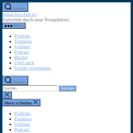
Zum
Suchen
Inhalt
holger.koschek.eu
springen
Fortschritt durch neue Perspektiven.
Menü
Portfolio
Trainings
Vorträge
Podcast
Bücher
Über mich
Termin vereinbaren
Suchen
Suchen
nach:
Suche
schließen
Menü schließen
Portfolio
Trainings
Vorträge
Podcast