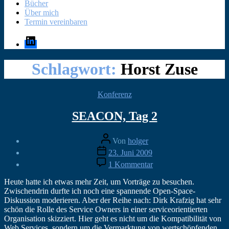
Bücher
Über mich
Termin vereinbaren
LinkedIn
Schlagwort:
Horst Zuse
Kategorien
Konferenz
SEACON, Tag 2
Beitragsautor
Von
holger
Veröffentlichungsdatum
23. Juni 2009
zu
1 Kommentar
SEACON,
Tag
Heute hatte ich etwas mehr Zeit, um Vorträge zu besuchen.
2
Zwischendrin durfte ich noch eine spannende Open-Space-
Diskussion moderieren. Aber der Reihe nach: Dirk Krafzig hat sehr
schön die Rolle des Service Owners in einer serviceorientierten
Organisation skizziert. Hier geht es nicht um die Kompatibilität von
Web Services, sondern um die Vermarktung von wertschöpfenden