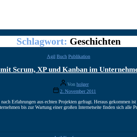
Schlagwort:
Geschichten
Kategorien
Agil
Buch
Publikation
e mit Scrum, XP und Kanban im Unternehm
Beitragsautor
Von
holger
Veröffentlichungsdatum
2. November 2011
nach Erfahrungen aus echten Projekten gefragt. Heraus gekommen ist ei
rnehmen bis zur Wartung einer großen Internetseite finden sich alle 