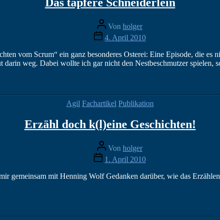
Das tapfere Schneiderlein
Beitragsautor
Von
holger
Veröffentlichungsdatum
4. April 2010
chichten vom Scrum“ ein ganz besonderes Osterei: Eine Episode, die es
ut darin weg. Dabei wollte ich gar nicht den Nestbeschmutzer spielen,
Kategorien
Agil
Fachartikel
Publikation
Erzähl doch k(l)eine Geschichten!
Beitragsautor
Von
holger
Veröffentlichungsdatum
1. April 2010
ir gemeinsam mit Henning Wolf Gedanken darüber, wie das Erzählen v