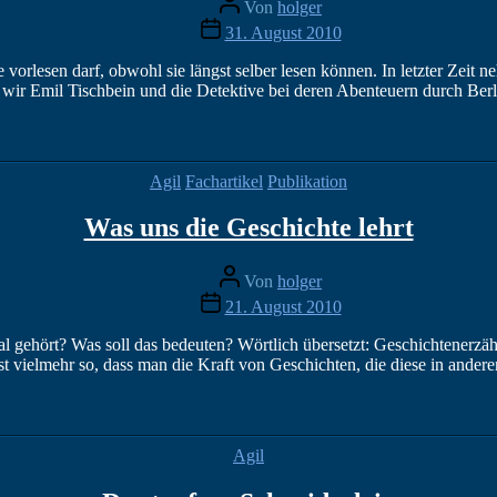
Von
holger
Veröffentlichungsdatum
31. August 2010
orlesen darf, obwohl sie längst selber lesen können. In letzter Zeit 
 wir Emil Tischbein und die Detektive bei deren Abenteuern durch Ber
Kategorien
Agil
Fachartikel
Publikation
Was uns die Geschichte lehrt
Beitragsautor
Von
holger
Veröffentlichungsdatum
21. August 2010
mal gehört? Was soll das bedeuten? Wörtlich übersetzt: Geschichtenerz
 ist vielmehr so, dass man die Kraft von Geschichten, die diese in ande
Kategorien
Agil