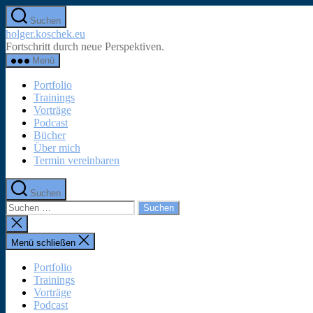
Zum
Suchen
Inhalt
holger.koschek.eu
springen
Fortschritt durch neue Perspektiven.
Menü
Portfolio
Trainings
Vorträge
Podcast
Bücher
Über mich
Termin vereinbaren
Suchen
Suchen
nach:
Suche
schließen
Menü schließen
Portfolio
Trainings
Vorträge
Podcast