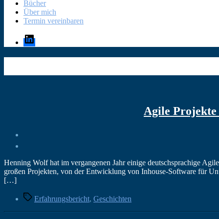
Bücher
Über mich
Termin vereinbaren
LinkedIn
Agile Projekt
Henning Wolf hat im vergangenen Jahr einige deutschsprachige Agile 
großen Projekten, von der Entwicklung von Inhouse-Software für Unte
[…]
Schlagwörter
Erfahrungsbericht
,
Geschichten