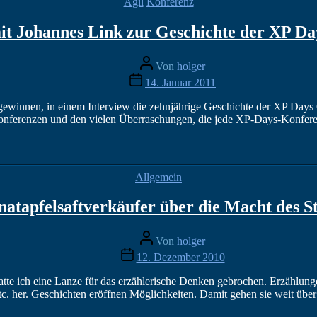
Kategorien
Agil
Konferenz
mit Johannes Link zur Geschichte der XP D
Beitragsautor
Von
holger
Veröffentlichungsdatum
14. Januar 2011
winnen, in einem Interview die zehnjährige Geschichte der XP Days 
ferenzen und den vielen Überraschungen, die jede XP-Days-Konferenz 
Kategorien
Allgemein
atapfelsaftverkäufer über die Macht des St
Beitragsautor
Von
holger
Veröffentlichungsdatum
12. Dezember 2010
e ich eine Lanze für das erzählerische Denken gebrochen. Erzählunge
 her. Geschichten eröffnen Möglichkeiten. Damit gehen sie weit übe