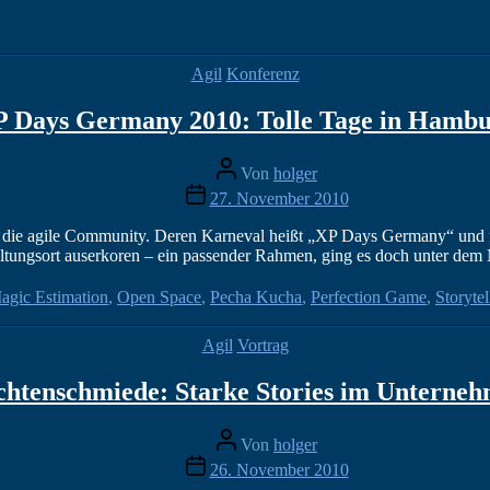
Kategorien
Agil
Konferenz
 Days Germany 2010: Tolle Tage in Hamb
Beitragsautor
Von
holger
Veröffentlichungsdatum
27. November 2010
ch die agile Community. Deren Karneval heißt „XP Days Germany“ und f
tungsort auserkoren – ein passender Rahmen, ging es doch unter dem
agic Estimation
,
Open Space
,
Pecha Kucha
,
Perfection Game
,
Storytel
Kategorien
Agil
Vortrag
chtenschmiede: Starke Stories im Unterneh
Beitragsautor
Von
holger
Veröffentlichungsdatum
26. November 2010