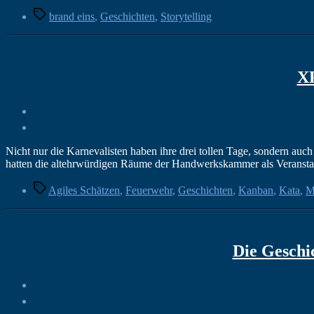
Schlagwörter
brand eins
,
Geschichten
,
Storytelling
XP
Nicht nur die Karnevalisten haben ihre drei tollen Tage, sondern au
hatten die altehrwürdigen Räume der Handwerkskammer als Veranstal
Schlagwörter
Agiles Schätzen
,
Feuerwehr
,
Geschichten
,
Kanban
,
Kata
,
M
Die Geschi