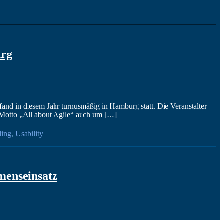
urg
and in diesem Jahr turnusmäßig in Hamburg statt. Die Veranstalter
 Motto „All about Agile“ auch um […]
ling
,
Usability
menseinsatz