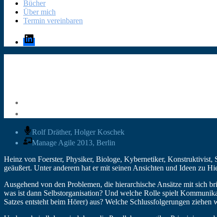
Bücher
Über mich
Termin vereinbaren
LinkedIn
Rolf Dräther, Holger Koschek
Manage Agile 2013, Berlin
Heinz von Foerster, Physiker, Biologe, Kybernetiker, Konstruktivis
geäußert. Unter anderem hat er mit seinen Ansichten und Ideen zu Hi
Ausgehend von den Problemen, die hierarchische Ansätze mit sich brin
was ist dann Selbstorganisation? Und welche Rolle spielt Kommunika
Satzes entsteht beim Hörer) aus? Welche Schlussfolgerungen ziehen