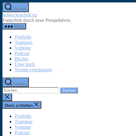
Zum
Suchen
Inhalt
holger.koschek.eu
springen
Fortschritt durch neue Perspektiven.
Menü
Portfolio
Trainings
Vorträge
Podcast
Bücher
Über mich
Termin vereinbaren
Suchen
Suchen
nach:
Suche
schließen
Menü schließen
Portfolio
Trainings
Vorträge
Podcast