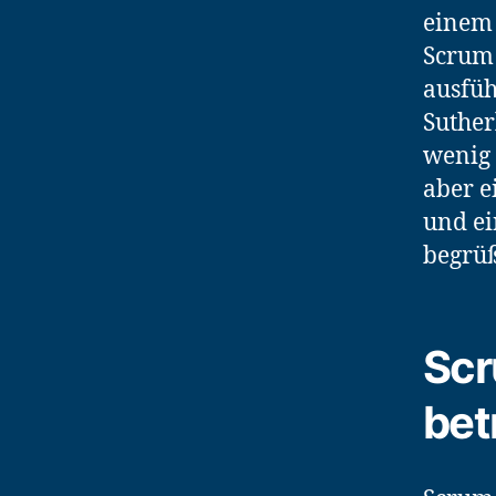
einem 
Scrum 
ausfüh
Suther
wenig 
aber e
und ei
begrü
Scr
bet