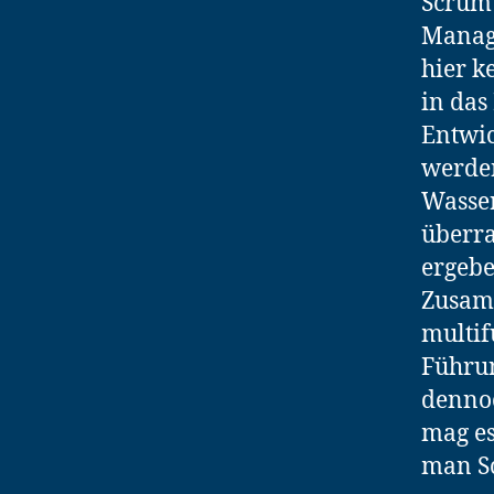
Scrum 
Manage
hier k
in das
Entwic
werden
Wasser
überra
ergebe
Zusamm
multif
Führun
dennoc
mag es
man Sc