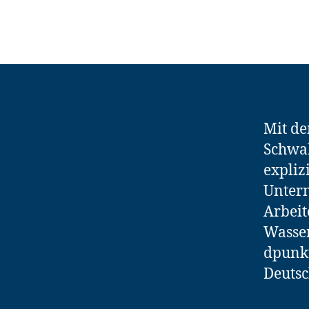
Mit de
Schwab
expliz
Untern
Arbeit
Wasser
dpunkt
Deutsc