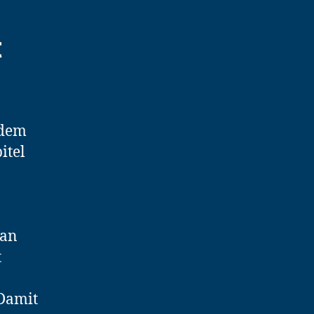
t
 dem
itel
man
t
 Damit