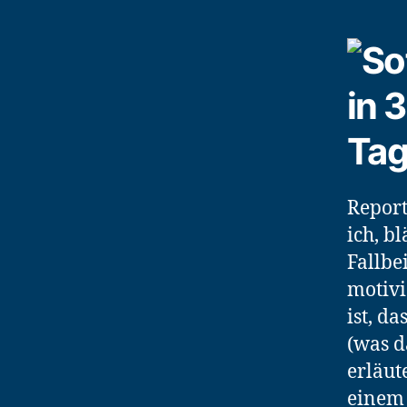
Report
ich, b
Fallbe
motivi
ist, d
(was d
erläut
einem 