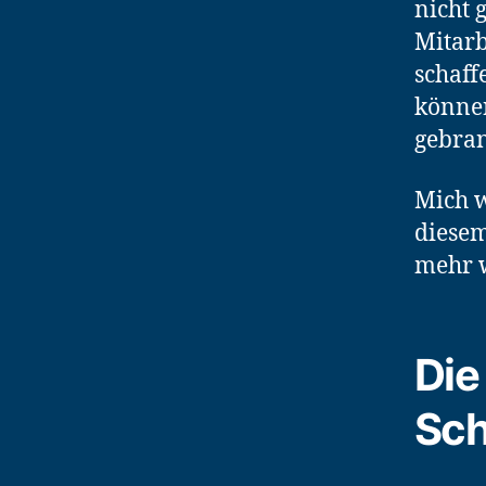
nicht 
Mitarb
schaff
können
gebra
Mich w
diesem
mehr 
Die
Sch