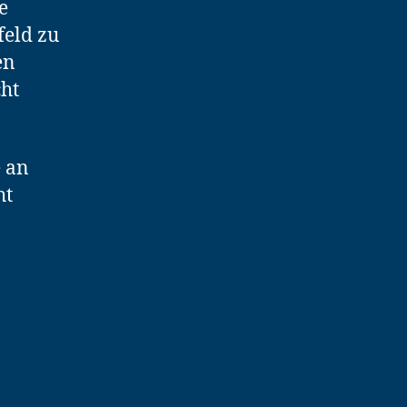
e
feld zu
en
cht
e an
ht