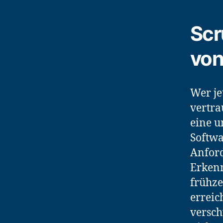
Scr
von
Wer je
vertra
eine u
Softwa
Anford
Erkenn
frühze
erreic
versch