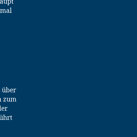
haupt
 mal
,
s über
in zum
der
führt