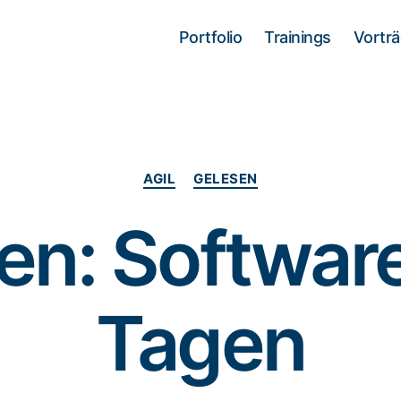
Portfolio
Trainings
Vortr
Kategorien
AGIL
GELESEN
en: Software
Tagen