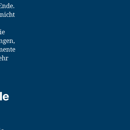
 Ende.
nicht
ie
ngen,
emente
ehr
le