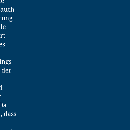
ie
 auch
hrung
le
rt
es
ings
 der
d
r
 Da
, dass