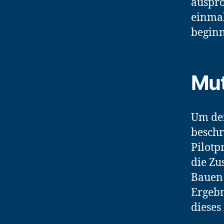
auspro
einmal
beginn
Mut
Um den
beschr
Pilotp
die Zu
Bauen 
Ergebn
dieses