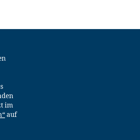
en
s
enden
zt im
n“
auf