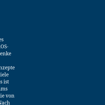
es
AOS-
denke
onzepte
iele
 ist
mms
die von
 Nach