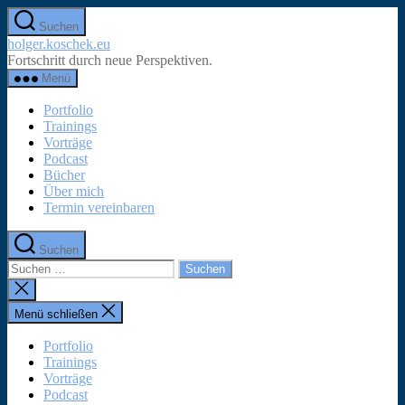
Zum
Suchen
Inhalt
holger.koschek.eu
springen
Fortschritt durch neue Perspektiven.
Menü
Portfolio
Trainings
Vorträge
Podcast
Bücher
Über mich
Termin vereinbaren
Suchen
Suchen
nach:
Suche
schließen
Menü schließen
Portfolio
Trainings
Vorträge
Podcast