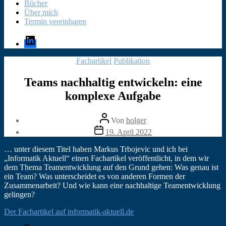
Bücher
Über mich
Termin vereinbaren
LinkedIn
Kategorien
Fachartikel
Publikation
Teams nachhaltig entwickeln: eine
komplexe Aufgabe
Beitragsautor
Von
holger
Veröffentlichungsdatum
19. April 2022
… unter diesem Titel haben Markus Trbojevic und ich bei
„Informatik Aktuell“ einen Fachartikel veröffentlicht, in dem wir
dem Thema Teamentwicklung auf den Grund gehen: Was genau ist
ein Team? Was unterscheidet es von anderen Formen der
Zusammenarbeit? Und wie kann eine nachhaltige Teamentwicklung
gelingen?
Der Fachartikel auf informatik-aktuell.de