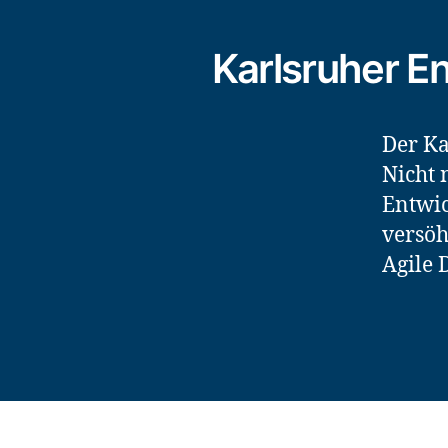
Karlsruher E
Der Ka
Nicht 
Entwic
versöh
Agile 