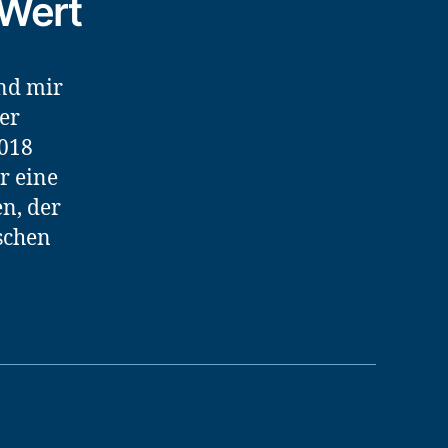
 Wert
nd mir
er
2018
r eine
n, der
schen