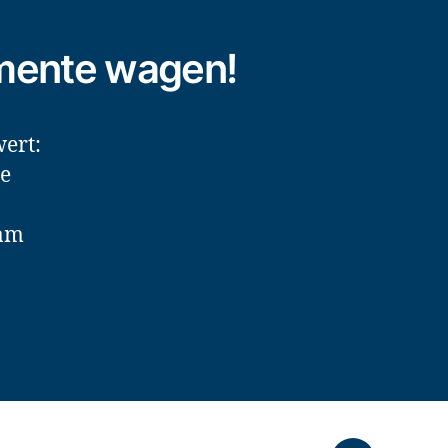
imente wagen!
ert:
te
 am