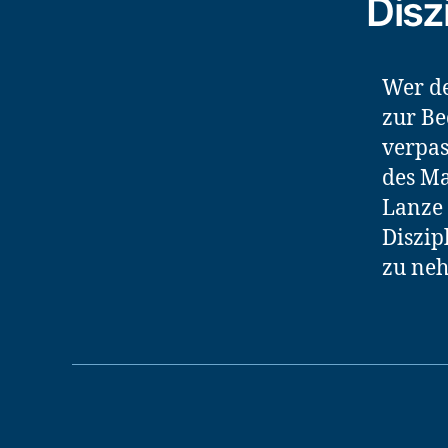
Disz
Wer de
zur Be
verpas
des Ma
Lanze 
Diszip
zu neh