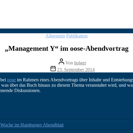
Kategorien
Allgemein
Publikation
„Management Y“ im oose-Abendvortrag
Beitragsautor
Von
holger
Veröffentlichungsdatum
23. September 2014
 bei
oose
im Rahmen eines Abendvortrags über Inhalte und Entstehungs
as über das Buch hinaus zu diesem Thema veranstaltet wird, und was 
pannende Diskussionen.
 Woche im Hamburger Abendblatt