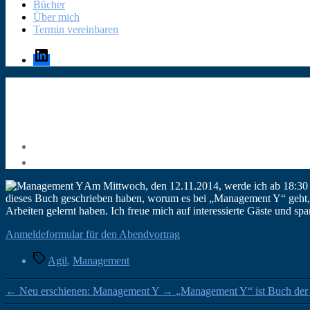
Bücher
Über mich
Termin vereinbaren
LinkedIn
Am Mittwoch, den 12.11.2014, werde ich ab 18:30
dieses Buch geschrieben haben, worum es bei „Management Y“ geht, w
Arbeiten gelernt haben. Ich freue mich auf interessierte Gäste und s
Anmeldeformular für den Abendvortrag
Schlagwörter
Agil
,
Management
←
Neu erschienen: Management Y
→
„Management Y“ ist Buch der