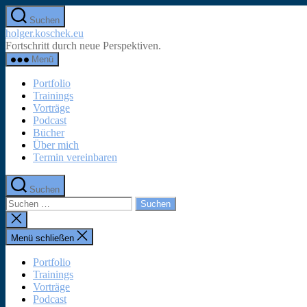
Zum
Suchen
Inhalt
holger.koschek.eu
springen
Fortschritt durch neue Perspektiven.
Menü
Portfolio
Trainings
Vorträge
Podcast
Bücher
Über mich
Termin vereinbaren
Suchen
Suchen
nach:
Suche
schließen
Menü schließen
Portfolio
Trainings
Vorträge
Podcast